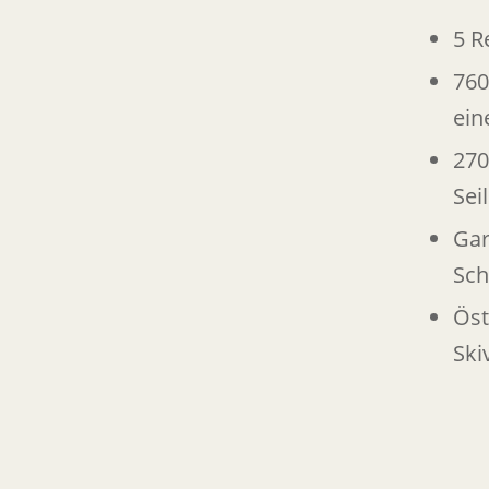
5 R
760
ein
270
Sei
Gar
Sch
Öst
Ski