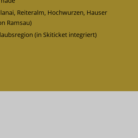
amadé
Planai, Reiteralm, Hochwurzen, Hauser
ion Ramsau)
ubsregion (in Skiticket integriert)