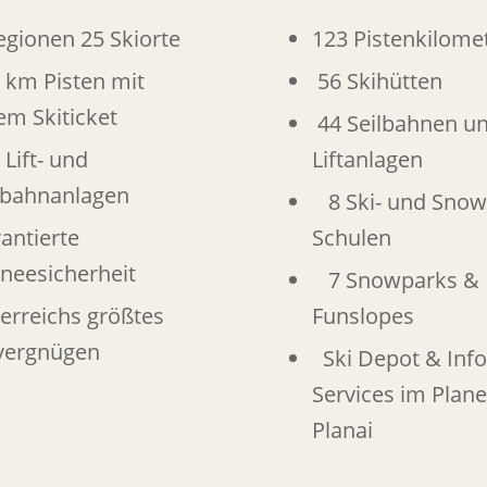
egionen 25 Skiorte
123 Pistenkilome
 km Pisten mit
56 Skihütten
em Skiticket
44 Seilbahnen u
 Lift- und
Liftanlagen
lbahnanlagen
8 Ski- und Sno
antierte
Schulen
neesicherheit
7 Snowparks &
erreichs größtes
Funslopes
vergnügen
Ski Depot & Info
Services im Plane
Planai